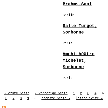
Brahms-Saal
Berlin
Salle Turgot,
Sorbonne
Paris
Amphithéâtre
Michelet,
Sorbonne
Paris
Seiten
« erste Seite
‹ vorherige Seite
1
2
3
4
5
6
7
8
9
…
nächste Seite ›
letzte Seite »