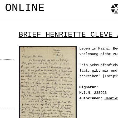
Jump to navigation
 ONLINE
BRIEF HENRIETTE CLEVE 
Leben in Mainz; Be
Vorlesung nicht zu
"ein Schnupfenfieb
läßt, gibt mir end
schreiben" [Incip
Signatur:
H.I.N.-238923
AutorInnen:
Henrie