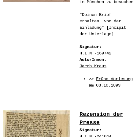
in München zu besuchen
"Deinen Brief
erhalten, von der
Einladung" [Incipit
der Unterlage]
Signatur:
H.I.N.-169742
AutorInnen:
Jacob Kraus
>>
Frühe Vorlesung
am 03.10.1893
Rezension der
Presse
Signatur:
H.I.N.-241044