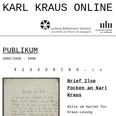
Jump to navigation
KARL KRAUS ONLINE
PUBLIKUM
1892/1910 - 1936
Seiten
1
2
3
4
5
6
7
8
9
…
›
»
Brief Ilse
Focken an Karl
Kraus
Bitte um Karten für
Kraus-Lesung