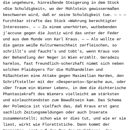
die ungeheure, hinreißende Steigerung in dem Stück
»Die Schuldigkeit«, wo der Mühlstein gewissermaßen
beschworen wird, daß er seine Schuldigkeit tue. — — —
Furchtbar strafte das Stück »Wahrung berechtigter
Interessen«. — — Zu einem unerhörten, wutbebenden
j’accuse gegen die Justiz wird das unter der Feder
und aus dem Munde von Karl Kraus. — — Als wollte er
die ganze weiße Kulturmenschheit zerfleischen, so
schrillt’s und faucht’s und tobt’s, wenn Kraus von
der Behandlung der Neger in Wien erzählt. Geradezu
harmlos, fast freundlich-scherzhaft nimmt sich neben
solchen Plaidoyers für die Mißhandelten und
Mißachteten eine Attake gegen Maximilian Harden, den
Schriftsteller mit der »Desperanto«-Sprache aus, oder
»Der Traum ein Wiener Leben«, in dem die dichterische
Phantasiekraft des Wieners vielleicht am stärksten
und einleuchtendsten zum Bewußtsein kam. Das Schema
der Polemica ist vielfach das, daß Kraus erst ganz
sachlich Zeitungsmeldungen oder auch Inserate
zusammenstellt; schon wie er dies tut, und wie er sie
liest, wirkt wie Florettstiche. Dann kommt der