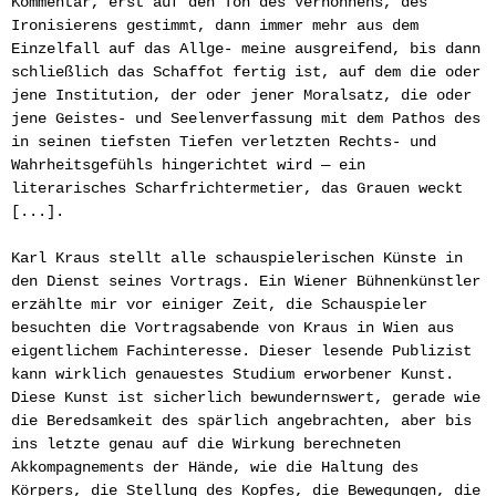
Kommentar, erst auf den Ton des Verhöhnens, des
Ironisierens gestimmt, dann immer mehr aus dem
Einzelfall auf das Allge- meine ausgreifend, bis dann
schließlich das Schaffot fertig ist, auf dem die oder
jene Institution, der oder jener Moralsatz, die oder
jene Geistes- und Seelenverfassung mit dem Pathos des
in seinen tiefsten Tiefen verletzten Rechts- und
Wahrheitsgefühls hingerichtet wird — ein
literarisches Scharfrichtermetier, das Grauen weckt
[...].
Karl Kraus stellt alle schauspielerischen Künste in
den Dienst seines Vortrags. Ein Wiener Bühnenkünstler
erzählte mir vor einiger Zeit, die Schauspieler
besuchten die Vortragsabende von Kraus in Wien aus
eigentlichem Fachinteresse. Dieser lesende Publizist
kann wirklich genauestes Studium erworbener Kunst.
Diese Kunst ist sicherlich bewundernswert, gerade wie
die Beredsamkeit des spärlich angebrachten, aber bis
ins letzte genau auf die Wirkung berechneten
Akkompagnements der Hände, wie die Haltung des
Körpers, die Stellung des Kopfes, die Bewegungen, die