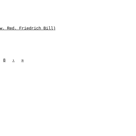
w. Red. Friedrich Bill)
8
›
»