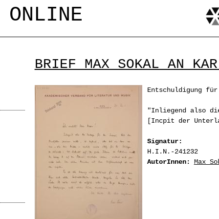
Jump to navigation
 ONLINE
BRIEF MAX SOKAL AN KAR
Entschuldigung für
"Inliegend also di
[Incpit der Unter
Signatur:
H.I.N.-241232
AutorInnen:
Max So