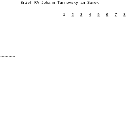
Brief RA Johann Turnovsky an Samek
Seiten
1
2
3
4
5
6
7
8